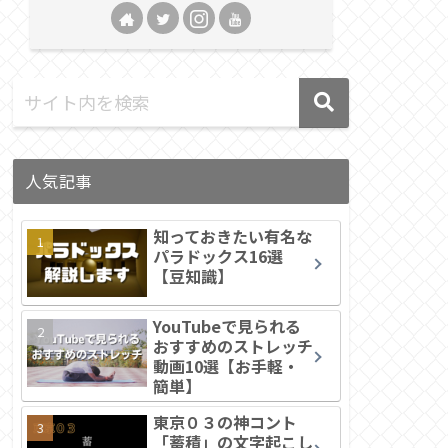
人気記事
知っておきたい有名な
パラドックス16選
【豆知識】
YouTubeで見られる
おすすめのストレッチ
動画10選【お手軽・
簡単】
東京０３の神コント
「蓄積」の文字起こし