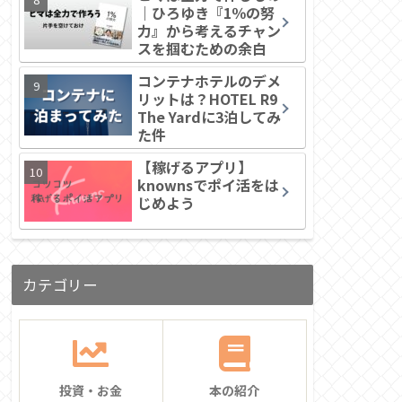
｜ひろゆき『1％の努
力』から考えるチャン
スを掴むための余白
コンテナホテルのデメ
リットは？HOTEL R9
The Yardに3泊してみ
た件
【稼げるアプリ】
knownsでポイ活をは
じめよう
カテゴリー
投資・お金
本の紹介