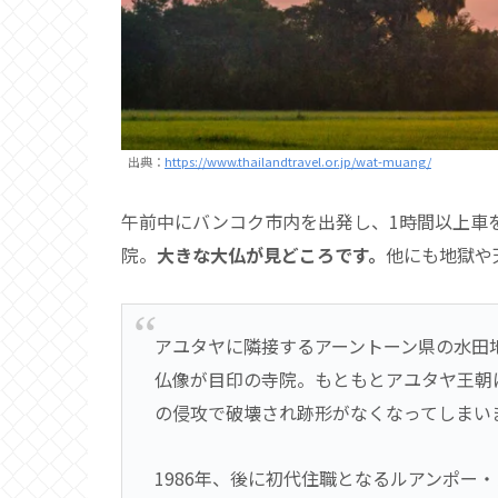
出典：
https://www.thailandtravel.or.jp/wat-muang/
午前中にバンコク市内を出発し、1時間以上車
院。
大きな大仏が見どころです。
他にも地獄や
アユタヤに隣接するアーントーン県の水田地
仏像が目印の寺院。もともとアユタヤ王朝
の侵攻で破壊され跡形がなくなってしまい
1986年、後に初代住職となるルアンポー