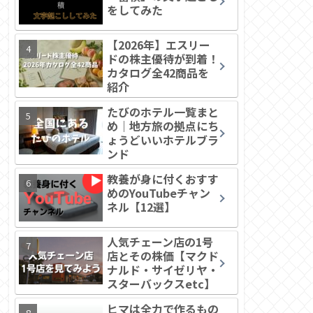
をしてみた
【2026年】エスリー
ドの株主優待が到着！
カタログ全42商品を
紹介
たびのホテル一覧まと
め｜地方旅の拠点にち
ょうどいいホテルブラ
ンド
教養が身に付くおすす
めのYouTubeチャン
ネル【12選】
人気チェーン店の1号
店とその株価【マクド
ナルド・サイゼリヤ・
スターバックスetc】
ヒマは全力で作るもの