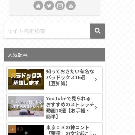
人気記事
知っておきたい有名な
パラドックス16選
【豆知識】
YouTubeで見られる
おすすめのストレッチ
動画10選【お手軽・
簡単】
東京０３の神コント
「蓄積」の文字起こし