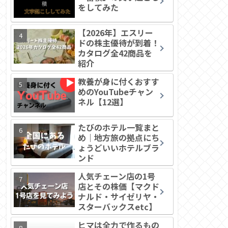
をしてみた
【2026年】エスリー
ドの株主優待が到着！
カタログ全42商品を
紹介
教養が身に付くおすす
めのYouTubeチャン
ネル【12選】
たびのホテル一覧まと
め｜地方旅の拠点にち
ょうどいいホテルブラ
ンド
人気チェーン店の1号
店とその株価【マクド
ナルド・サイゼリヤ・
スターバックスetc】
ヒマは全力で作るもの