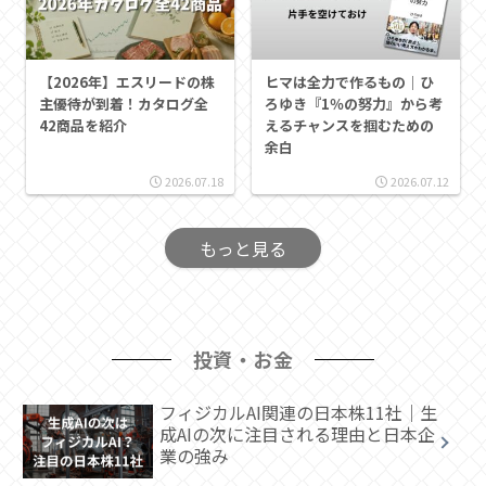
【2026年】エスリードの株
ヒマは全力で作るもの｜ひ
主優待が到着！カタログ全
ろゆき『1％の努力』から考
42商品を紹介
えるチャンスを掴むための
余白
2026.07.18
2026.07.12
もっと見る
投資・お金
フィジカルAI関連の日本株11社｜生
成AIの次に注目される理由と日本企
業の強み