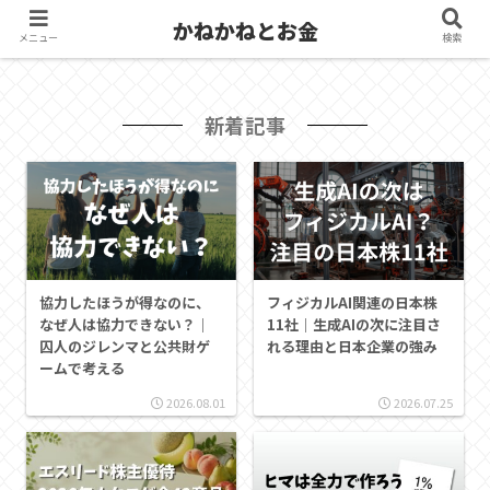
かねかねとお金
メニュー
検索
新着記事
協力したほうが得なのに、
フィジカルAI関連の日本株
なぜ人は協力できない？｜
11社｜生成AIの次に注目さ
囚人のジレンマと公共財ゲ
れる理由と日本企業の強み
ームで考える
2026.08.01
2026.07.25