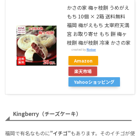
かさの家 梅ヶ枝餅 うめがえ
もち 10個 × 2箱 送料無料
福岡 梅がえもち 太宰府天満
宮 お取り寄せ もち 餅 梅ヶ
枝餅 梅が枝餅 冷凍 かさの家
created by
Rinker
Amazon
楽天市場
Yahooショッピング
Kingberry（チーズケーキ）
福岡で有名なものに
”イチゴ”
もあります。そのイチゴが使