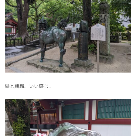
緑と麒麟。いい感じ。