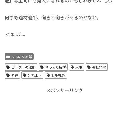
能」な上司にも寛大になれるのかもしれません（笑）
何事も適材適所、向き不向きがあるのかなと。
ではまた。
タメになる話
ピーターの法則
ゆっくり解説
人事
会社経営
昇進
無能上司
無能社員
スポンサーリンク