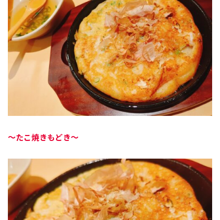
～
たこ焼きもどき～