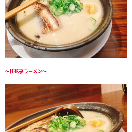
～桂花亭
ラーメン～