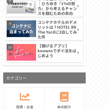
｜ひろゆき『1％の努
力』から考えるチャン
スを掴むための余白
コンテナホテルのデメ
リットは？HOTEL R9
The Yardに3泊してみ
た件
【稼げるアプリ】
knownsでポイ活をは
じめよう
カテゴリー
投資・お金
本の紹介