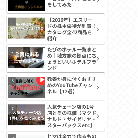
をしてみた
【2026年】エスリー
ドの株主優待が到着！
カタログ全42商品を
紹介
たびのホテル一覧まと
め｜地方旅の拠点にち
ょうどいいホテルブラ
ンド
教養が身に付くおすす
めのYouTubeチャン
ネル【12選】
人気チェーン店の1号
店とその株価【マクド
ナルド・サイゼリヤ・
スターバックスetc】
ヒマは全力で作るもの