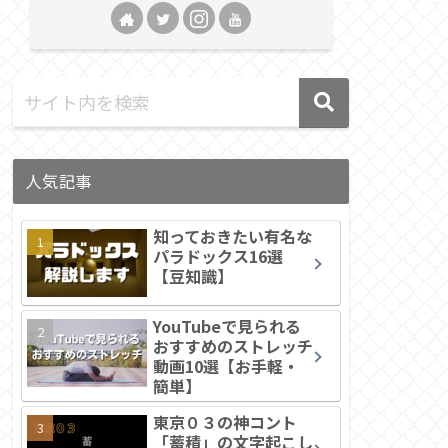
人気記事
知っておきたい有名な
パラドックス16選
【豆知識】
YouTubeで見られる
おすすめのストレッチ
動画10選【お手軽・
簡単】
東京０３の神コント
「蓄積」の文字起こし