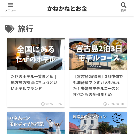
かねかねとお金
メニュー
検索
旅行
たびのホテル一覧まとめ｜
【宮古島2泊3日】3月中旬で
地方旅の拠点にちょうどい
も海綺麗でウミガメも見れ
いホテルブランド
た！夫婦旅モデルコースと
食べたもの全部まとめ
2026.05.24
2026.04.18