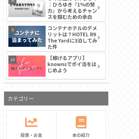
｜ひろゆき『1％の努
力』から考えるチャン
スを掴むための余白
コンテナホテルのデメ
リットは？HOTEL R9
The Yardに3泊してみ
た件
【稼げるアプリ】
knownsでポイ活をは
じめよう
カテゴリー
投資・お金
本の紹介