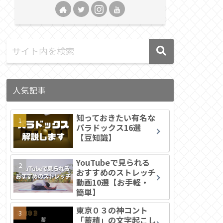
人気記事
知っておきたい有名な
パラドックス16選
【豆知識】
YouTubeで見られる
おすすめのストレッチ
動画10選【お手軽・
簡単】
東京０３の神コント
「蓄積」の文字起こし