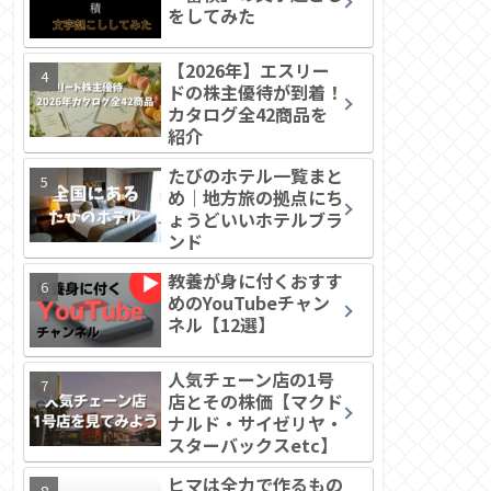
をしてみた
【2026年】エスリー
ドの株主優待が到着！
カタログ全42商品を
紹介
たびのホテル一覧まと
め｜地方旅の拠点にち
ょうどいいホテルブラ
ンド
教養が身に付くおすす
めのYouTubeチャン
ネル【12選】
人気チェーン店の1号
店とその株価【マクド
ナルド・サイゼリヤ・
スターバックスetc】
ヒマは全力で作るもの