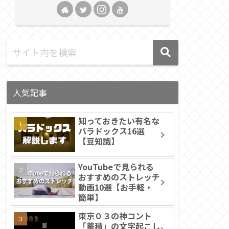
人気記事
知っておきたい有名な
パラドックス16選
【豆知識】
YouTubeで見られる
おすすめのストレッチ
動画10選【お手軽・
簡単】
東京０３の神コント
「蓄積」の文字起こし