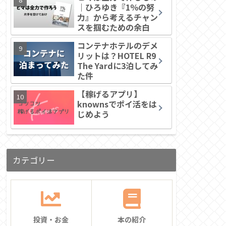
｜ひろゆき『1％の努
力』から考えるチャン
スを掴むための余白
コンテナホテルのデメ
リットは？HOTEL R9
The Yardに3泊してみ
た件
【稼げるアプリ】
knownsでポイ活をは
じめよう
カテゴリー
投資・お金
本の紹介