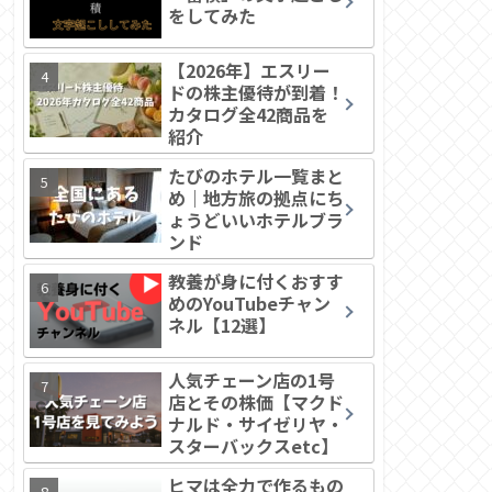
をしてみた
【2026年】エスリー
ドの株主優待が到着！
カタログ全42商品を
紹介
たびのホテル一覧まと
め｜地方旅の拠点にち
ょうどいいホテルブラ
ンド
教養が身に付くおすす
めのYouTubeチャン
ネル【12選】
人気チェーン店の1号
店とその株価【マクド
ナルド・サイゼリヤ・
スターバックスetc】
ヒマは全力で作るもの